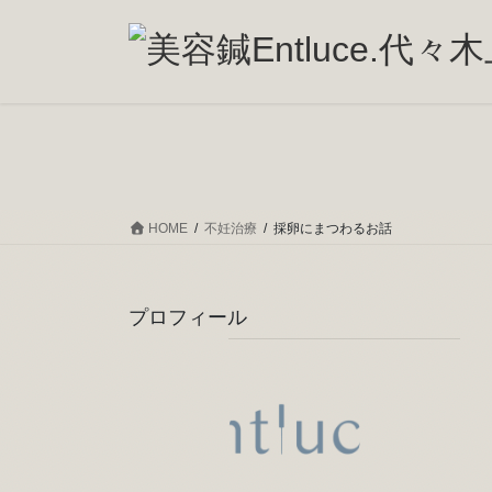
コ
ナ
ン
ビ
テ
ゲ
ン
ー
ツ
シ
へ
ョ
ス
ン
キ
に
ッ
移
HOME
不妊治療
採卵にまつわるお話
プ
動
プロフィール