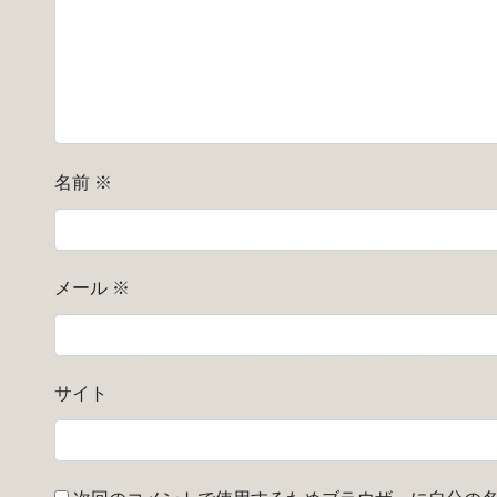
名前
※
メール
※
サイト