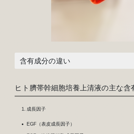
含有成分の違い
ヒト臍帯幹細胞培養上清液の主な含
成長因子
EGF（表皮成長因子）