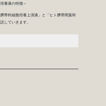
化培養液の特徴～
ト臍帯幹細胞培養上清液」と「ヒト臍帯間葉幹
解説していきます。