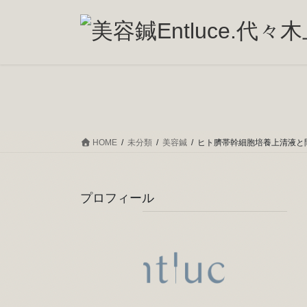
コ
ナ
ン
ビ
テ
ゲ
ン
ー
ツ
シ
へ
ョ
ス
ン
キ
に
ッ
移
HOME
未分類
美容鍼
ヒト臍帯幹細胞培養上清液と
プ
動
プロフィール