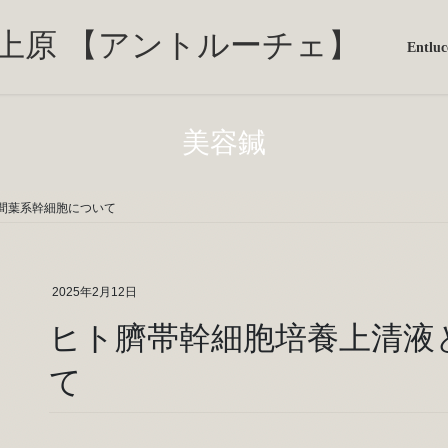
Entl
美容鍼
間葉系幹細胞について
2025年2月12日
ヒト臍帯幹細胞培養上清液
て