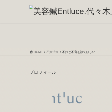
コ
ナ
ン
ビ
テ
ゲ
ン
ー
ツ
シ
へ
ョ
ス
ン
キ
に
ッ
移
HOME
不妊治療
不妊と不育を診てほしい
プ
動
プロフィール