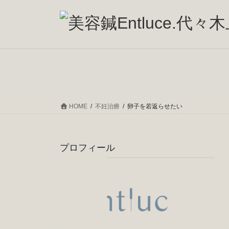
コ
ナ
ン
ビ
テ
ゲ
ン
ー
ツ
シ
へ
ョ
ス
ン
キ
に
ッ
移
HOME
不妊治療
卵子を若返らせたい
プ
動
プロフィール