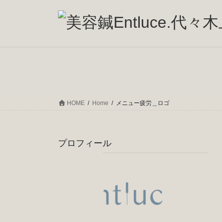
コ
ナ
ン
ビ
テ
ゲ
ン
ー
ツ
シ
へ
ョ
ス
ン
キ
に
ッ
移
HOME
Home
メニュー疲労＿ロゴ
プ
動
プロフィール