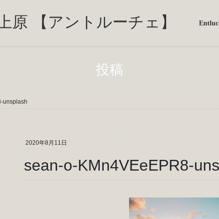
Entl
投稿
-unsplash
2020年8月11日
sean-o-KMn4VEeEPR8-uns