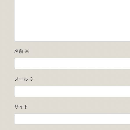
名前
※
メール
※
サイト