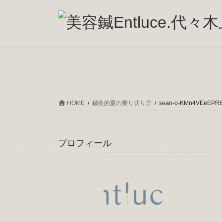
コ
ナ
ン
ビ
テ
ゲ
ン
ー
ツ
シ
へ
ョ
ス
ン
キ
に
ッ
移
HOME
鍼灸的夏の乗り切り方
sean-o-KMn4VEeEPR8
プ
動
プロフィール