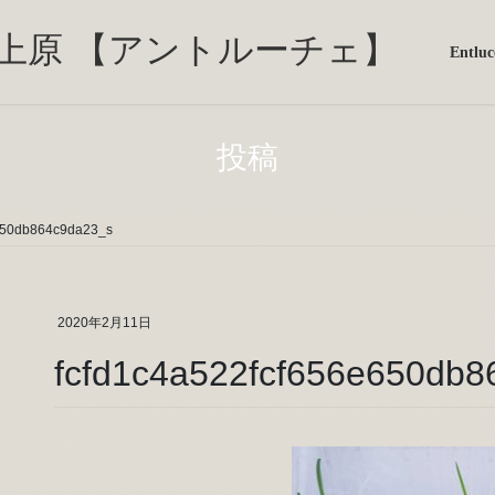
Entl
投稿
650db864c9da23_s
2020年2月11日
fcfd1c4a522fcf656e650db