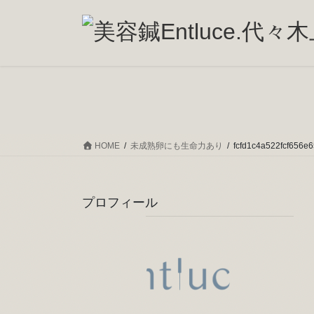
コ
ナ
ン
ビ
テ
ゲ
ン
ー
ツ
シ
へ
ョ
ス
ン
キ
に
ッ
移
HOME
未成熟卵にも生命力あり
fcfd1c4a522fcf656e
プ
動
プロフィール