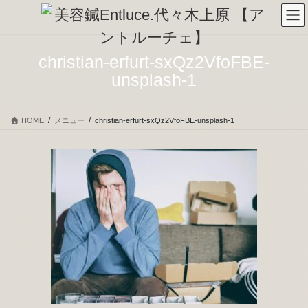
コ
ナ
ン
ビ
テ
ゲ
ン
ー
christian-erfurt-sxQz2VfoFBE-
ツ
シ
unsplash-1
へ
ョ
ス
ン
キ
に
HOME
メニュー
christian-erfurt-sxQz2VfoFBE-unsplash-1
ッ
移
プ
動