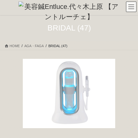
コ
ナ
ン
ビ
テ
ゲ
ン
ー
BRIDAL (47)
ツ
シ
へ
ョ
ス
ン
HOME
AGA・FAGA
BRIDAL (47)
キ
に
ッ
移
プ
動